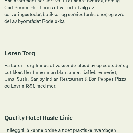
Hasle-området har kort vei til et annet bystrøk, nemlig
Carl Berner. Her finnes et variert utvalg av
serveringssteder, butikker og servicefunksjoner, og øvre
del av byområdet Rodeløkka.
Zoom
Løren Torg
På Løren Torg finnes et voksende tilbud av spisesteder og
butikker. Her finner man blant annet Kaffebrenneriet,
Umai Sushi, Sanjay Indian Restaurant & Bar, Peppes Pizza
og Løyrin 1891, med mer.
Zoom
Quality Hotel Hasle Linie
I tillegg til å kunne ordne alt det praktiske hverdagen