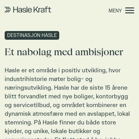
Et
MENY
nabolag
Et
med
nabolag
ambisjoner
med
DESTINASJON HASLE
ambisjoner
Et nabolag med ambisjoner
Destinasjon Hasle
Hasle er et område i positiv utvikling, hvor
industrihistorie møter bolig- og
næringsutvikling. Hasle har de siste 15 årene
Om bygget
blitt forvandlet med nye boliger, kontorbygg
og servicetilbud, og området kombinerer en
dynamisk atmosfære med en avslappet, lokal
stemning. På Hasle finner du både store
Bærekraft
kjeder, og unike, lokale butikker og