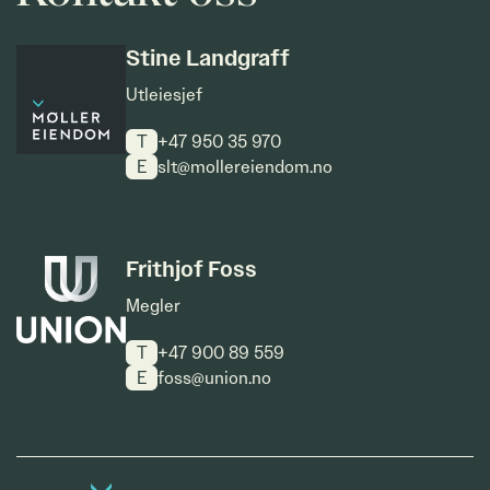
Stine Landgraff
Utleiesjef
T
+47 950 35 970
E
slt@mollereiendom.no
Frithjof Foss
Megler
T
+47 900 89 559
E
foss@union.no